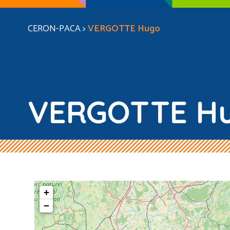
CERON-PACA
>
VERGOTTE Hugo
VERGOTTE H
+
−