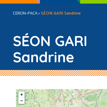
CERON-PACA
>
SÉON GARI Sandrine
SÉON GARI
Sandrine
+
−