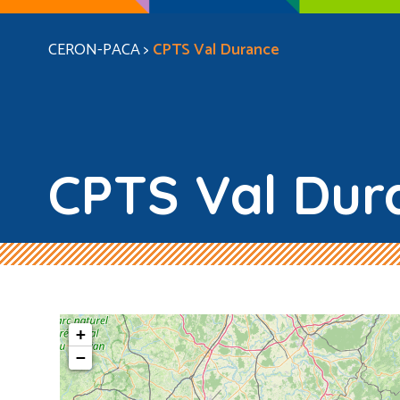
CERON-PACA
>
CPTS Val Durance
CPTS Val Dur
+
−