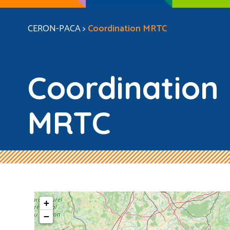
CERON-PACA
>
Coordination MRTC
Coordination
MRTC
+
−