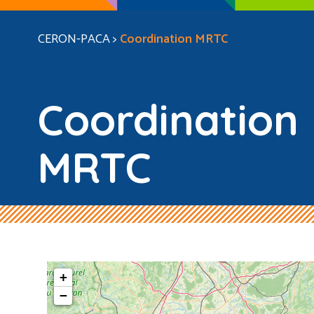
CERON-PACA
>
Coordination MRTC
Coordination
MRTC
+
−