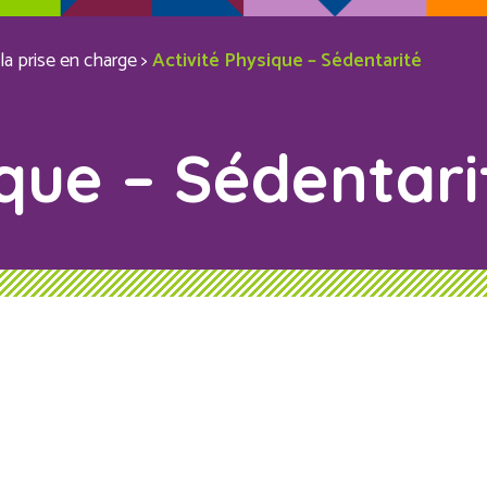
la prise en charge
>
Activité Physique – Sédentarité
ique – Sédentari