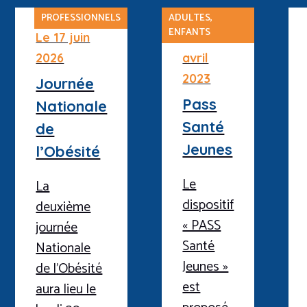
PROFESSIONNELS
ADULTES,
ENFANTS
Le 17 juin
Le 6
2026
avril
2023
Journée
Pass
Nationale
Santé
de
Jeunes
l’Obésité
Le
La
dispositif
deuxième
« PASS
journée
Santé
Nationale
Jeunes »
de l’Obésité
est
aura lieu le